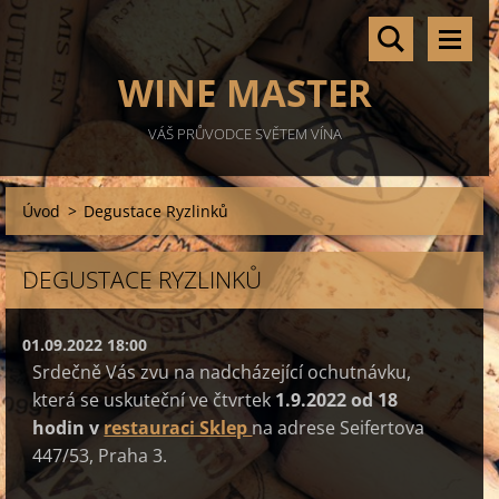
WINE MASTER
VÁŠ PRŮVODCE SVĚTEM VÍNA
Úvod
>
Degustace Ryzlinků
DEGUSTACE RYZLINKŮ
01.09.2022 18:00
Srdečně Vás zvu na nadcházející ochutnávku,
která
se uskuteční ve čtvrtek
1.9.2022 od 18
hodin
v
restauraci Sklep
na adrese Seifertova
447/53, Praha 3.