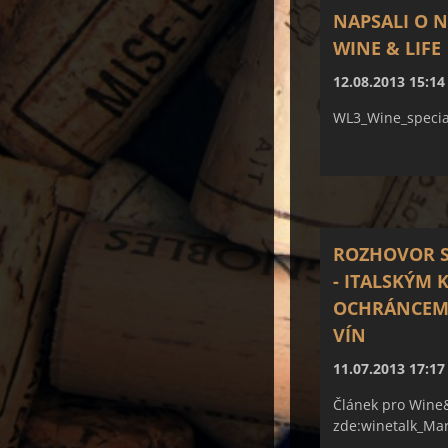
NAPSALI O N
WINE & LIFE
12.08.2013 15:14
WL3_Wine_special
ROZHOVOR 
- ITALSKÝM 
OCHRÁNCEM
VÍN
11.07.2013 17:17
Článek pro Wine&L
zde:winetalk_Mar