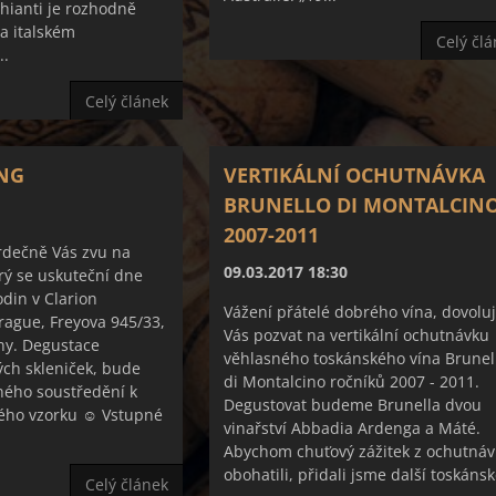
Chianti je rozhodně
a italském
Celý čl
..
Celý článek
ING
VERTIKÁLNÍ OCHUTNÁVKA
BRUNELLO DI MONTALCIN
2007-2011
srdečně Vás zvu na
09.03.2017 18:30
erý se uskuteční dne
odin v Clarion
Vážení přátelé dobrého vína, dovoluji
rague, Freyova 945/33,
Vás pozvat na vertikální ochutnávku
ny. Degustace
věhlasného toskánského vína Brunel
ch skleniček, bude
di Montalcino ročníků 2007 - 2011.
ného soustředění k
Degustovat budeme Brunella dvou
ného vzorku ☺ Vstupné
vinařství Abbadia Ardenga a Máté.
Abychom chuťový zážitek z ochutnáv
obohatili, přidali jsme další toskánsk
Celý článek