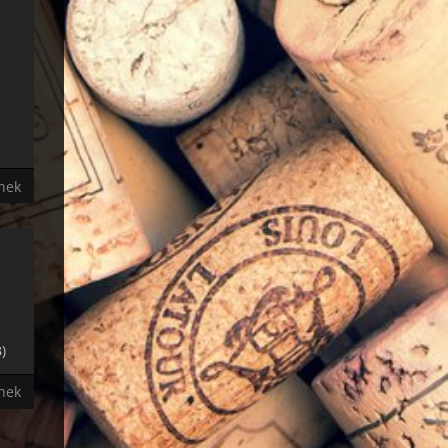
ánek
)
ánek