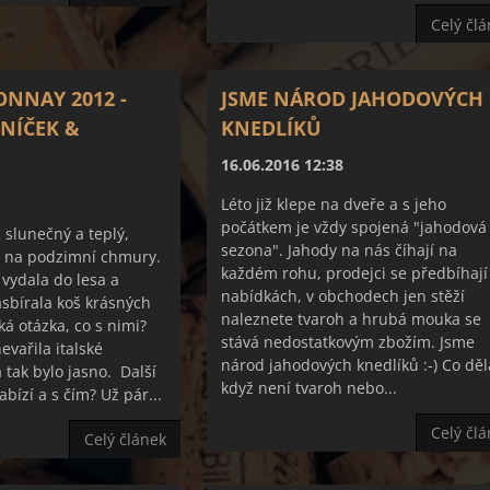
Celý čl
ONNAY 2012 -
JSME NÁROD JAHODOVÝCH
NÍČEK &
KNEDLÍKŮ
16.06.2016 12:38
Léto již klepe na dveře a s jeho
počátkem je vždy spojená "jahodová
 slunečný a teplý,
sezona". Jahody na nás číhají na
d na podzimní chmury.
každém rohu, prodejci se předbíhají
 vydala do lesa a
nabídkách, v obchodech jen stěží
sbírala koš krásných
naleznete tvaroh a hrubá mouka se
ká otázka, co s nimi?
stává nedostatkovým zbožím. Jsme
vařila italské
národ jahodových knedlíků :-) Co děl
 tak bylo jasno. Další
když není tvaroh nebo...
bízí a s čím? Už pár...
Celý čl
Celý článek