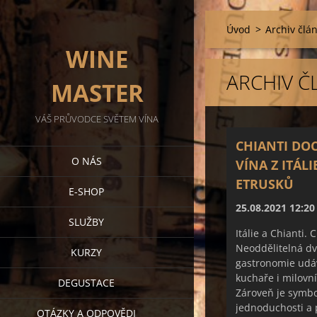
Úvod
>
Archiv člá
WINE
ARCHIV Č
MASTER
VÁŠ PRŮVODCE SVĚTEM VÍNA
CHIANTI DOC
O NÁS
VÍNA Z ITÁL
ETRUSKŮ
E-SHOP
25.08.2021 12:20
SLUŽBY
Itálie a Chianti. C
Neoddělitelná dvo
KURZY
gastronomie udáv
kuchaře i milovní
DEGUSTACE
Zárove​​ň je symb
jednoduchosti a 
OTÁZKY A ODPOVĚDI