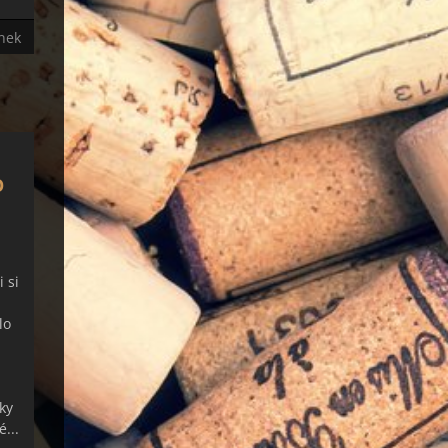
ánek
O
 si
lo
ky
é...