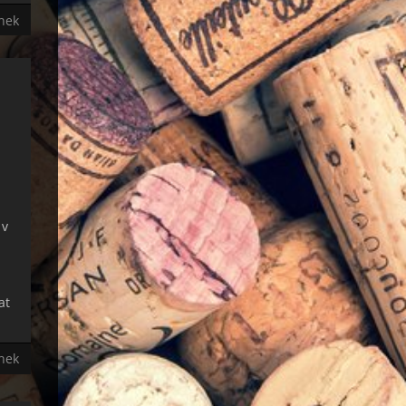
ánek
 v
at
ánek