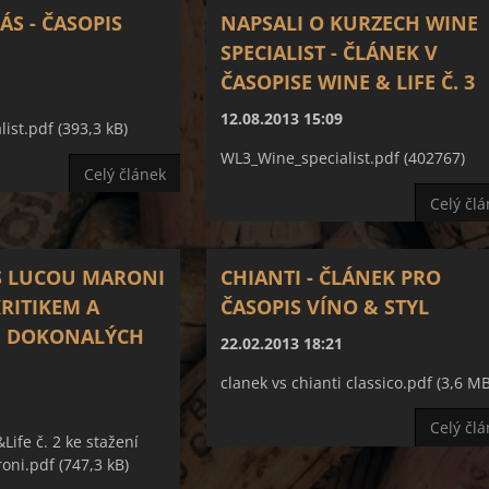
ÁS - ČASOPIS
NAPSALI O KURZECH WINE
SPECIALIST - ČLÁNEK V
ČASOPISE WINE & LIFE Č. 3
12.08.2013 15:09
ist.pdf (393,3 kB)
WL3_Wine_specialist.pdf (402767)
Celý článek
Celý čl
S LUCOU MARONI
CHIANTI - ČLÁNEK PRO
KRITIKEM A
ČASOPIS VÍNO & STYL
 DOKONALÝCH
22.02.2013 18:21
clanek vs chianti classico.pdf (3,6 MB
Celý čl
ife č. 2 ke stažení
oni.pdf (747,3 kB)