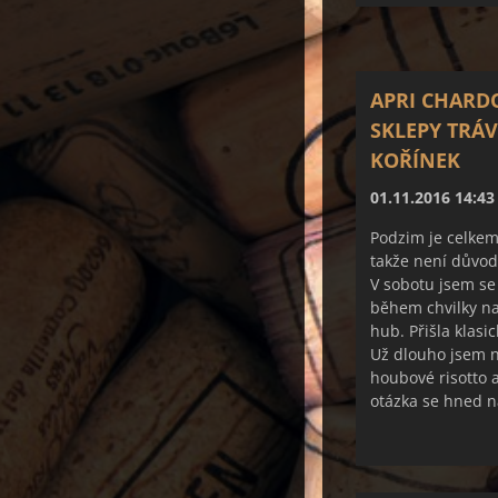
APRI CHARD
SKLEPY TRÁV
KOŘÍNEK
01.11.2016 14:43
Podzim je celkem
takže není důvo
V sobotu jsem se
během chvilky na
hub. Přišla klasic
Už dlouho jsem ne
houbové risotto a
otázka se hned na