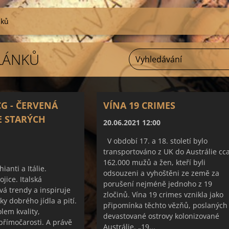
nků
LÁNKŮ
G - ČERVENÁ
VÍNA 19 CRIMES
IE STARÝCH
20.06.2021 12:00
V období 17. a 18. století bylo
transportováno z UK do Austrálie cc
162.000 mužů a žen, kteří byli
hianti a Itálie.
odsouzeni a vyhoštěni ze země za
jice. Italská
porušení nejméně jednoho z 19
á trendy a inspiruje
zločinů. Vína 19 crimes vznikla jako
ky dobrého jídla a pití.
připomínka těchto vězňů, poslaných
olem kvality,
devastované ostrovy kolonizované
přímočarosti. A právě
Austrálie. „19...