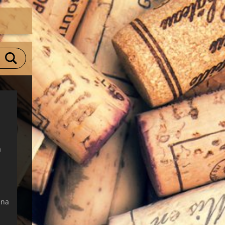
a
 na