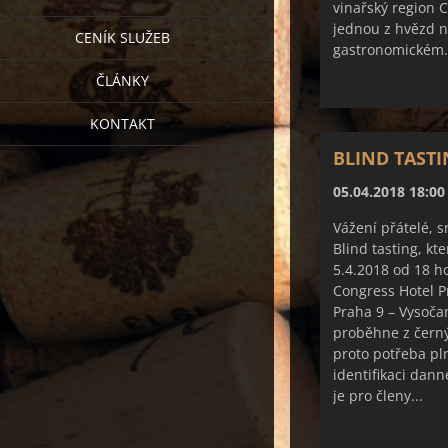
vinařský region 
jednou z hvězd n
CENÍK SLUŽEB
gastronomickém.
ČLÁNKY
KONTAKT
BLIND TAST
05.04.2018 18:00
Vážení přátelé, 
Blind tasting, kt
5.4.2018 od 18 h
Congress Hotel P
Praha 9 – Vysoča
proběhne z černý
proto potřeba pl
identifikaci dan
je pro členy...